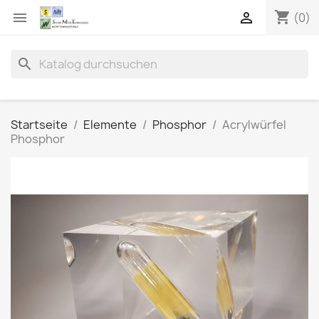
shopping_cart


(0)
search
Startseite
Elemente
Phosphor
Acrylwürfel
Phosphor