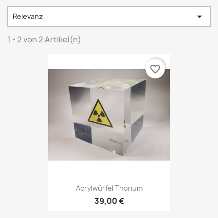

Relevanz
1 - 2 von 2 Artikel(n)
favorite_border
Acrylwürfel Thorium
39,00 €