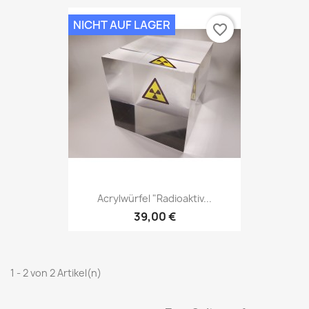
NICHT AUF LAGER
favorite_border
Acrylwürfel "Radioaktiv...
39,00 €
1 - 2 von 2 Artikel(n)