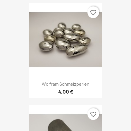
favorite_border
Wolfram Schmelzperlen
4,00 €
favorite_border