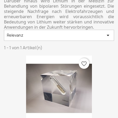
Darüber hinaus wird Lithium in der Medizin zur
Behandlung von bipolaren Störungen eingesetzt. Die
steigende Nachfrage nach Elektrofahrzeugen und
erneuerbaren Energien wird voraussichtlich die
Bedeutung von Lithium weiter stärken und innovative
Anwendungen in der Zukunft hervorbringen.

Relevanz
1 - 1 von 1 Artikel(n)
favorite_border