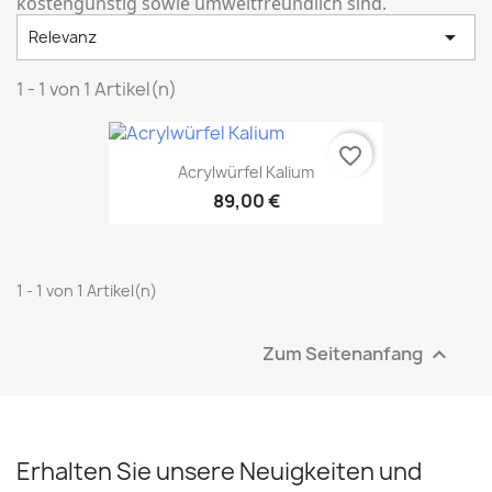
kostengünstig sowie umweltfreundlich sind.

Relevanz
1 - 1 von 1 Artikel(n)
favorite_border
Acrylwürfel Kalium
89,00 €
1 - 1 von 1 Artikel(n)
Zum Seitenanfang

Erhalten Sie unsere Neuigkeiten und