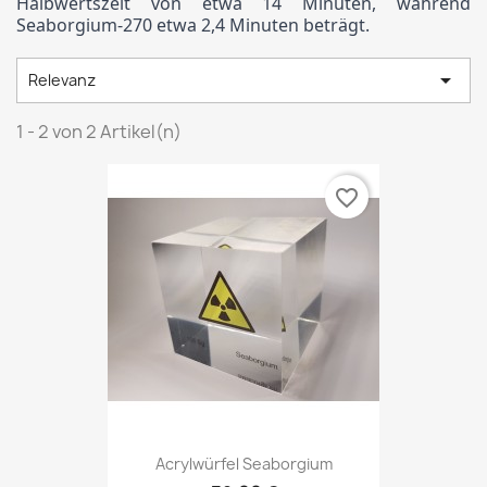
Halbwertszeit von etwa 14 Minuten, während
Seaborgium-270 etwa 2,4 Minuten beträgt.

Relevanz
1 - 2 von 2 Artikel(n)
favorite_border
Acrylwürfel Seaborgium