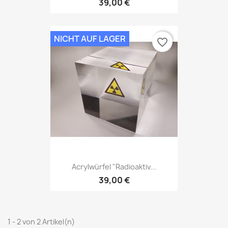
39,00 €
NICHT AUF LAGER
favorite_border
Acrylwürfel "Radioaktiv...
39,00 €
1 - 2 von 2 Artikel(n)