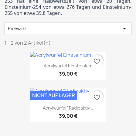
253 hat eine Halbwertszeit von etwa 20 Tagen,
Einsteinium-254 von etwa 276 Tagen und Einsteinium-
255 von etwa 39,8 Tagen.

Relevanz
1 - 2 von 2 Artikel(n)
favorite_border
Acrylwürfel Einsteinium
39,00 €
NICHT AUF LAGER
favorite_border
Acrylwürfel "Radioaktiv...
39,00 €